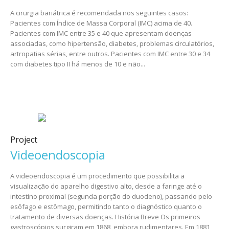
A cirurgia bariátrica é recomendada nos seguintes casos:
Pacientes com Índice de Massa Corporal (IMC) acima de 40.
Pacientes com IMC entre 35 e 40 que apresentam doenças
associadas, como hipertensão, diabetes, problemas circulatórios,
artropatias sérias, entre outros. Pacientes com IMC entre 30 e 34
com diabetes tipo II há menos de 10 e não...
Project
Videoendoscopia
A videoendoscopia é um procedimento que possibilita a
visualização do aparelho digestivo alto, desde a faringe até o
intestino proximal (segunda porção do duodeno), passando pelo
esôfago e estômago, permitindo tanto o diagnóstico quanto o
tratamento de diversas doenças. História Breve Os primeiros
gastroscópios surgiram em 1868, embora rudimentares. Em 1881,