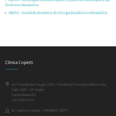
Síndrome Metabólica
ABESO - Socidade Brasileira de Cirurgia Bariátrica e Metabólica
Clínica Copetti
Av. Presidente Vargas 2355 - Policlínica Provedor Wilson Aita
Sala 1307 - 13º Andar
Santa Maria-RS
CEP 97015-513
Dr. Hairton Copetti - CREMERS 15077