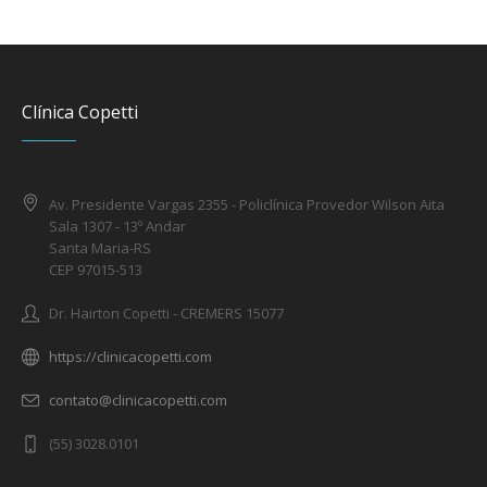
Clínica Copetti
Av. Presidente Vargas 2355 - Policlínica Provedor Wilson Aita
Sala 1307 - 13º Andar
Santa Maria-RS
CEP 97015-513
Dr. Hairton Copetti - CREMERS 15077
https://clinicacopetti.com
contato@clinicacopetti.com
(55) 3028.0101