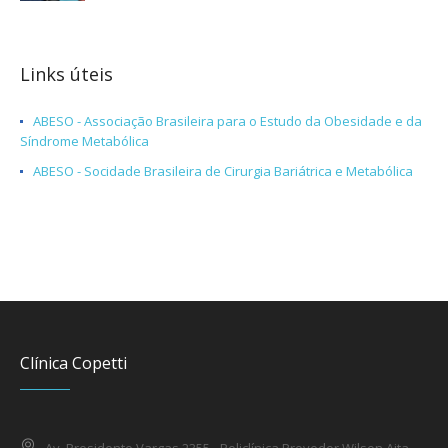
Links úteis
ABESO - Associação Brasileira para o Estudo da Obesidade e da
Síndrome Metabólica
ABESO - Socidade Brasileira de Cirurgia Bariátrica e Metabólica
Clínica Copetti
Av. Presidente Vargas 2355 - Policlínica Provedor Wilson Aita