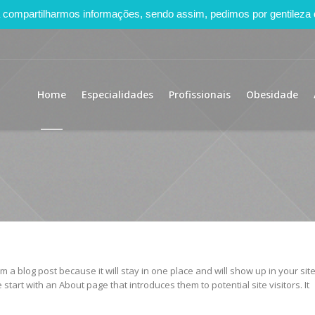
ara compartilharmos informações, sendo assim, pedimos por gentileza
Home
Especialidades
Profissionais
Obesidade
om a blog post because it will stay in one place and will show up in your sit
start with an About page that introduces them to potential site visitors. It