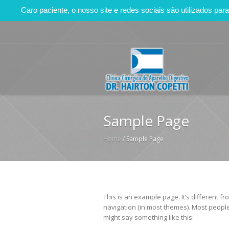
Caro paciente, o nosso site e redes sociais são utilizados p
Sample Page
Home
/
Sample Page
This is an example page. It’s different fr
navigation (in most themes). Most people 
might say something like this: