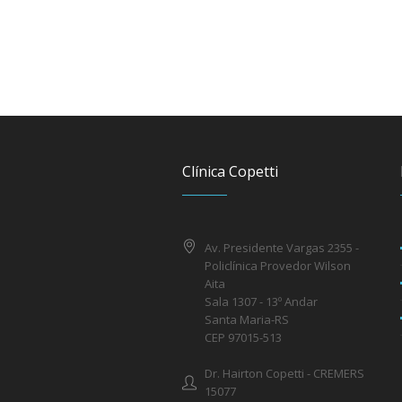
Clínica Copetti
Av. Presidente Vargas 2355 -
Policlínica Provedor Wilson
Aita
Sala 1307 - 13º Andar
Santa Maria-RS
CEP 97015-513
Dr. Hairton Copetti - CREMERS
15077