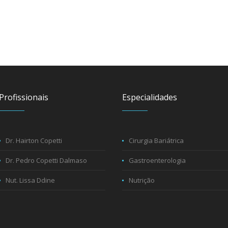
Profissionais
Especialidades
Dr. Hairton Copetti
Cirurgia Bariátrica
Dr. Pedro Copetti Dalmaso
Gastroenterologia
Nut. Lissa Ddine
Nutrição