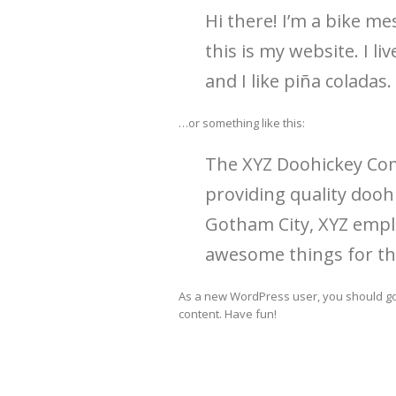
Hi there! I’m a bike me
this is my website. I l
and I like piña coladas.
…or something like this:
The XYZ Doohickey Co
providing quality doohi
Gotham City, XYZ emplo
awesome things for t
As a new WordPress user, you should g
content. Have fun!